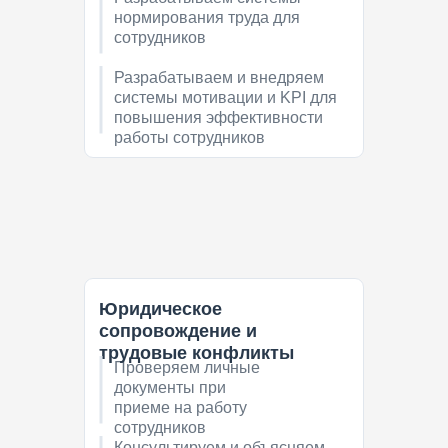
Формируем первичку,
нормирования труда для
отправляем оригиналы на
сотрудников
подпись в т.ч. ЭДО или
подписываем по доверенности
Разрабатываем и внедряем
системы мотивации и KPI для
повышения эффективности
работы сотрудников
Юридическое
сопровождение и
трудовые конфликты
Проверяем личные
документы при
приеме на работу
сотрудников
Консультируем и объясняем