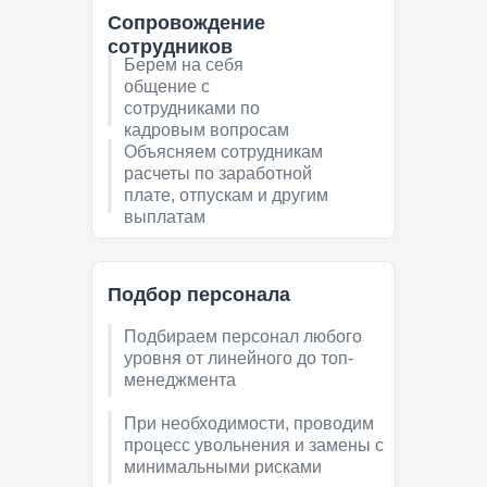
Сопровождение
сотрудников
Берем на себя
общение с
сотрудниками по
кадровым вопросам
Объясняем сотрудникам
расчеты по заработной
плате, отпускам и другим
выплатам
Подбор персонала
Подбираем персонал любого
Формируем первичку,
уровня от линейного до топ-
отправляем оригиналы на
менеджмента
подпись в т.ч. ЭДО или
подписываем по доверенности
При необходимости, проводим
процесс увольнения и замены с
минимальными рисками