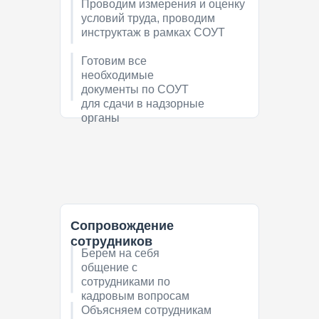
Проводим измерения и оценку
Формируем первичку,
условий труда, проводим
отправляем оригиналы на
инструктаж в рамках СОУТ
подпись в т.ч. ЭДО или
подписываем по доверенности
Готовим все
необходимые
документы по СОУТ
для сдачи в надзорные
органы
Сопровождение
сотрудников
Берем на себя
общение с
сотрудниками по
кадровым вопросам
Объясняем сотрудникам