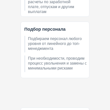
расчеты по заработной
плате, отпускам и другим
выплатам
Подбор персонала
Подбираем персонал любого
Формируем первичку,
уровня от линейного до топ-
отправляем оригиналы на
менеджмента
подпись в т.ч. ЭДО или
подписываем по доверенности
При необходимости, проводим
процесс увольнения и замены с
минимальными рисками