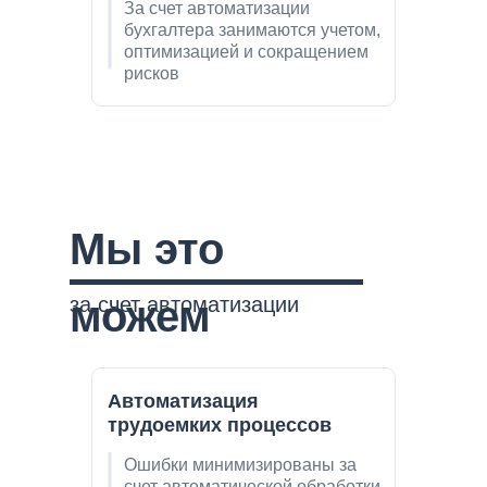
За счет автоматизации
бухгалтера занимаются учетом,
оптимизацией и сокращением
рисков
Мы это
за счет автоматизации
можем
Автоматизация
трудоемких процессов
Ошибки минимизированы за
счет автоматической обработки